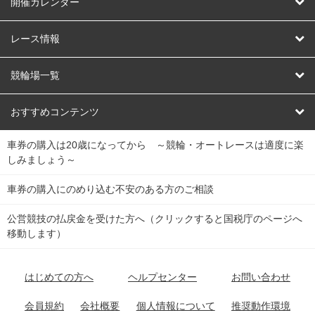
はじめての方へ
開催カレンダー
競輪
レース情報
オートレース
レース予想
競輪場一覧
競輪くじ
レース結果
北日本
函館競輪場
青森競輪場
いわき平競輪場
おすすめコンテンツ
車券の購入は20歳になってから ～競輪・オートレースは適度に楽
Dokanto!
キャリーオーバー一覧
関
競輪選手情報
弥彦競輪場
前橋競輪場
取手競輪場
宇都宮競輪場
しみましょう～
東
大宮競輪場
西武園競輪場
京王閣競輪場
立川競輪場
チャリロトプラザ
Perfecta Navi
車券の購入にのめり込む不安のある方のご相談
南
松戸競輪場
千葉競輪場
川崎競輪場
平塚競輪場
公営競技の払戻金を受けた方へ（クリックすると国税庁のページへ
netkeirin
関
移動します）
小田原競輪場
伊東競輪場
静岡競輪場
東
ケイリンガル
中
名古屋競輪場
岐阜競輪場
大垣競輪場
豊橋競輪場
はじめての方へ
ヘルプセンター
お問い合わせ
部
チャリレンジャー
富山競輪場
松阪競輪場
四日市競輪場
会員規約
会社概要
個人情報について
推奨動作環境