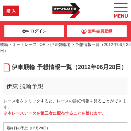
ログイン
無料会員登録
競輪・オートレースTOP
>
伊東競輪場
>
予想情報一覧（2012年06月28
日）
伊東競輪 予想情報一覧（2012年06月28日）
伊東 競輪予想
レース名をクリックすると、レースの詳細情報を見ることができま
す。
※本レースデータを第三者に配布することを禁じます。
最終日の予想（06月28日）