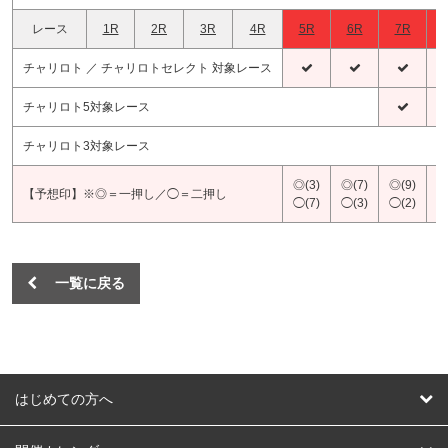
レース
1R
2R
3R
4R
5R
6R
7R
チャリロト ／ チャリロトセレクト 対象レース
チャリロト5対象レース
チャリロト3対象レース
◎(3)
◎(7)
◎(9)
◎
【予想印】※◎＝一押し／◯＝二押し
◯(7)
◯(3)
◯(2)
◯
一覧に戻る
はじめての方へ