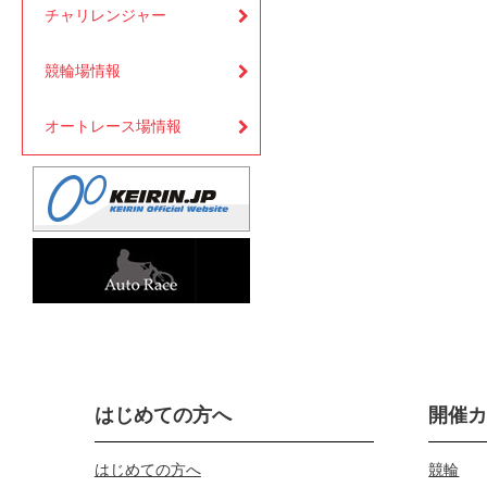
チャリレンジャー
競輪場情報
オートレース場情報
はじめての方へ
開催
はじめての方へ
競輪