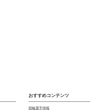
おすすめコンテンツ
競輪選手情報