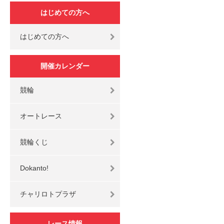
はじめての方へ
はじめての方へ
開催カレンダー
競輪
オートレース
競輪くじ
Dokanto!
チャリロトプラザ
レース情報