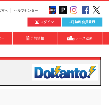
の方へ
ヘルプセンター
ログイン
無料会員登録
ダー
予想情報
レース結果