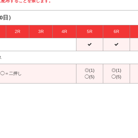
に配布することを禁じます。
0日）
2R
3R
4R
5R
6R
ス
◎(1)
◎(1)
／◯＝二押し
◯(5)
◯(5)