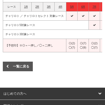
レース
1R
2R
3R
4R
5R
6R
7R
チャリロト ／ チャリロトセレクト 対象レース
チャリロト5対象レース
チャリロト3対象レース
◎(2)
◎(7)
◎(2)
◎
【予想印】※◎＝一押し／◯＝二押し
◯(7)
◯(9)
◯(7)
◯
一覧に戻る
はじめての方へ