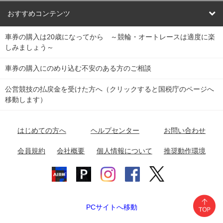
競輪くじ
レース結果
北日本
函館競輪場
青森競輪場
いわき平競輪場
おすすめコンテンツ
車券の購入は20歳になってから ～競輪・オートレースは適度に楽
Dokanto!
キャリーオーバー一覧
関
競輪選手情報
弥彦競輪場
前橋競輪場
取手競輪場
宇都宮競輪場
しみましょう～
東
大宮競輪場
西武園競輪場
京王閣競輪場
立川競輪場
チャリロトプラザ
Perfecta Navi
車券の購入にのめり込む不安のある方のご相談
南
松戸競輪場
千葉競輪場
川崎競輪場
平塚競輪場
公営競技の払戻金を受けた方へ（クリックすると国税庁のページへ
netkeirin
関
移動します）
小田原競輪場
伊東競輪場
静岡競輪場
東
ケイリンガル
中
名古屋競輪場
岐阜競輪場
大垣競輪場
豊橋競輪場
はじめての方へ
ヘルプセンター
お問い合わせ
部
チャリレンジャー
富山競輪場
松阪競輪場
四日市競輪場
会員規約
会社概要
個人情報について
推奨動作環境
競輪場情報
近
福井競輪場
奈良競輪場
向日町競輪場
和歌山競輪場
畿
岸和田競輪場
オートレース場情報
PCサイトへ移動
中国
玉野競輪場
広島競輪場
防府競輪場