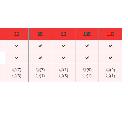
7R
8R
9R
10R
11R
◎(7)
◎(7)
◎(1)
◎(9)
◎(9)
◯(3)
◯(1)
◯(5)
◯(1)
◯(1)