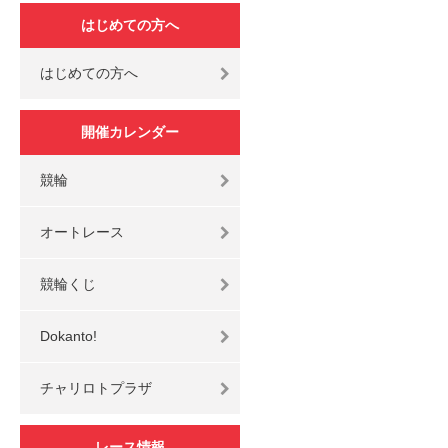
はじめての方へ
はじめての方へ
開催カレンダー
競輪
オートレース
競輪くじ
Dokanto!
チャリロトプラザ
レース情報