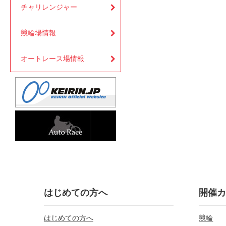
チャリレンジャー
競輪場情報
オートレース場情報
はじめての方へ
開催
はじめての方へ
競輪