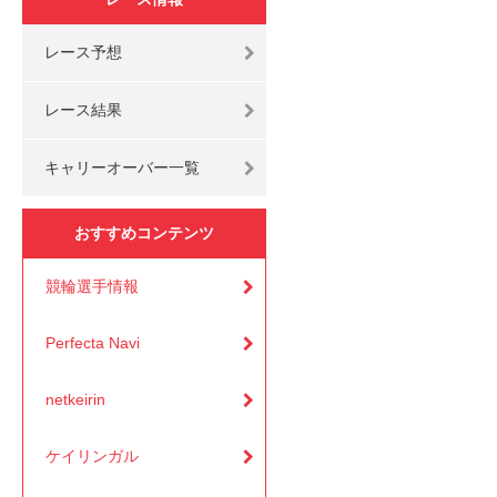
レース予想
レース結果
キャリーオーバー一覧
おすすめコンテンツ
競輪選手情報
Perfecta Navi
netkeirin
ケイリンガル