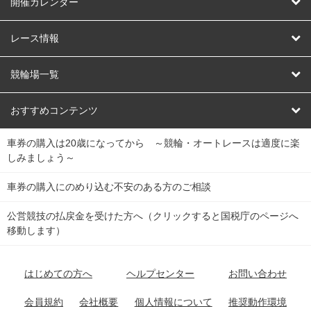
はじめての方へ
開催カレンダー
競輪
レース情報
オートレース
レース予想
競輪場一覧
競輪くじ
レース結果
北日本
函館競輪場
青森競輪場
いわき平競輪場
おすすめコンテンツ
車券の購入は20歳になってから ～競輪・オートレースは適度に楽
Dokanto!
キャリーオーバー一覧
関
競輪選手情報
弥彦競輪場
前橋競輪場
取手競輪場
宇都宮競輪場
しみましょう～
東
大宮競輪場
西武園競輪場
京王閣競輪場
立川競輪場
チャリロトプラザ
Perfecta Navi
車券の購入にのめり込む不安のある方のご相談
南
松戸競輪場
千葉競輪場
川崎競輪場
平塚競輪場
公営競技の払戻金を受けた方へ（クリックすると国税庁のページへ
netkeirin
関
移動します）
小田原競輪場
伊東競輪場
静岡競輪場
東
ケイリンガル
中
名古屋競輪場
岐阜競輪場
大垣競輪場
豊橋競輪場
はじめての方へ
ヘルプセンター
お問い合わせ
部
チャリレンジャー
富山競輪場
松阪競輪場
四日市競輪場
会員規約
会社概要
個人情報について
推奨動作環境