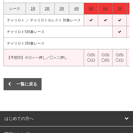
レース
1R
2R
3R
4R
5R
6R
7R
チャリロト ／ チャリロトセレクト 対象レース
チャリロト5対象レース
チャリロト3対象レース
◎(5)
◎(3)
◎(5)
◎
【予想印】※◎＝一押し／◯＝二押し
◯(1)
◯(5)
◯(1)
◯
一覧に戻る
はじめての方へ