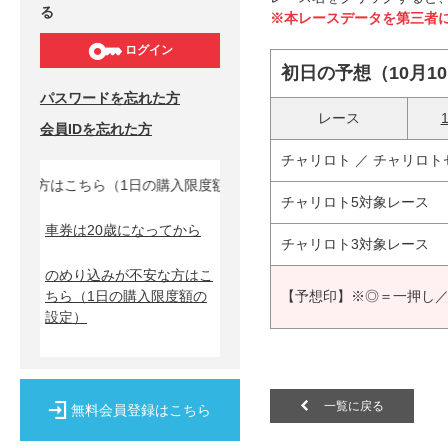
る
※本レースデータを第三者
ログイン
初日の予想（10月1
パスワードを忘れた方
レース
会員IDを忘れた方
チャリロト ／ チャリロト
な方はこちら（1日の購入限度額の設定）↓
チャリロト5対象レース
車券は20歳になってから
チャリロト3対象レース
のめり込みが不安な方はこ
ちら
（1日の購入限度額の
【予想印】※◎＝一押し
設定）
一覧に戻る
無料会員登録はこちら