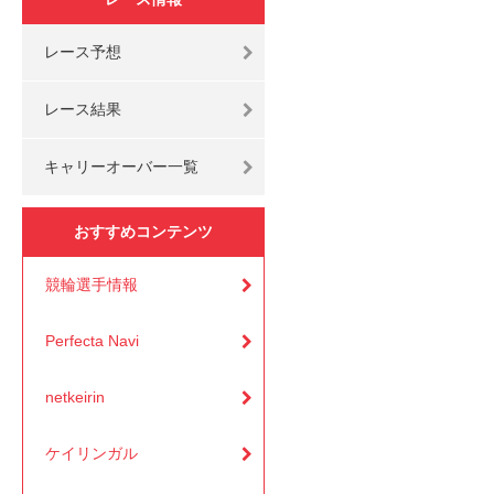
レース予想
レース結果
キャリーオーバー一覧
おすすめコンテンツ
競輪選手情報
Perfecta Navi
netkeirin
ケイリンガル