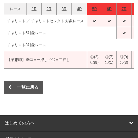
レース
1R
2R
3R
4R
5R
6R
7R
チャリロト ／ チャリロトセレクト 対象レース
チャリロト5対象レース
チャリロト3対象レース
◎(2)
◎(7)
◎(9)
◎
【予想印】※◎＝一押し／◯＝二押し
◯(9)
◯(1)
◯(3)
◯
一覧に戻る
はじめての方へ