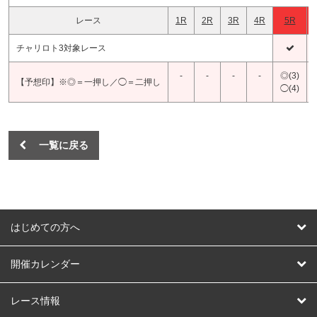
レース
1R
2R
3R
4R
5R
チャリロト3対象レース
-
-
-
-
◎(3)
【予想印】※◎＝一押し／◯＝二押し
◯(4)
一覧に戻る
はじめての方へ
はじめての方へ
開催カレンダー
競輪
レース情報