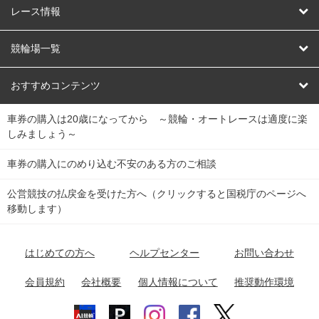
競輪
レース情報
オートレース
レース予想
競輪場一覧
競輪くじ
レース結果
北日本
函館競輪場
青森競輪場
いわき平競輪場
おすすめコンテンツ
車券の購入は20歳になってから ～競輪・オートレースは適度に楽
Dokanto!
キャリーオーバー一覧
関
競輪選手情報
弥彦競輪場
前橋競輪場
取手競輪場
宇都宮競輪場
しみましょう～
東
大宮競輪場
西武園競輪場
京王閣競輪場
立川競輪場
チャリロトプラザ
Perfecta Navi
車券の購入にのめり込む不安のある方のご相談
南
松戸競輪場
千葉競輪場
川崎競輪場
平塚競輪場
公営競技の払戻金を受けた方へ（クリックすると国税庁のページへ
netkeirin
関
移動します）
小田原競輪場
伊東競輪場
静岡競輪場
東
ケイリンガル
中
名古屋競輪場
岐阜競輪場
大垣競輪場
豊橋競輪場
はじめての方へ
ヘルプセンター
お問い合わせ
部
チャリレンジャー
富山競輪場
松阪競輪場
四日市競輪場
会員規約
会社概要
個人情報について
推奨動作環境
競輪場情報
近
福井競輪場
奈良競輪場
向日町競輪場
和歌山競輪場