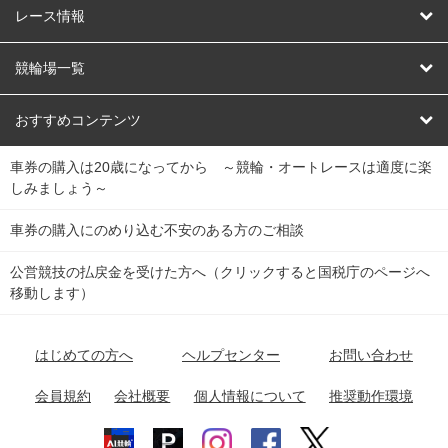
競輪
レース情報
オートレース
レース予想
競輪場一覧
競輪くじ
レース結果
北日本
函館競輪場
青森競輪場
いわき平競輪場
おすすめコンテンツ
車券の購入は20歳になってから ～競輪・オートレースは適度に楽
Dokanto!
キャリーオーバー一覧
関
競輪選手情報
弥彦競輪場
前橋競輪場
取手競輪場
宇都宮競輪場
しみましょう～
東
大宮競輪場
西武園競輪場
京王閣競輪場
立川競輪場
チャリロトプラザ
Perfecta Navi
車券の購入にのめり込む不安のある方のご相談
南
松戸競輪場
千葉競輪場
川崎競輪場
平塚競輪場
公営競技の払戻金を受けた方へ（クリックすると国税庁のページへ
netkeirin
関
移動します）
小田原競輪場
伊東競輪場
静岡競輪場
東
ケイリンガル
中
名古屋競輪場
岐阜競輪場
大垣競輪場
豊橋競輪場
はじめての方へ
ヘルプセンター
お問い合わせ
部
チャリレンジャー
富山競輪場
松阪競輪場
四日市競輪場
会員規約
会社概要
個人情報について
推奨動作環境
競輪場情報
近
福井競輪場
奈良競輪場
向日町競輪場
和歌山競輪場