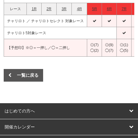
レース
1R
2R
3R
4R
5R
6R
7R
チャリロト ／ チャリロトセレクト 対象レース
チャリロト5対象レース
◎(7)
◎(9)
◎(1)
◎
【予想印】※◎＝一押し／◯＝二押し
◯(2)
◯(7)
◯(5)
◯
一覧に戻る
はじめての方へ
はじめての方へ
開催カレンダー