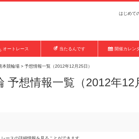
はじめて
オートレース
当たるんです
開催カレン
熊本競輪場
>
予想情報一覧（2012年12月25日）
 予想情報一覧（2012年12
、レースの詳細情報を見ることができます。