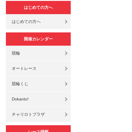
はじめての方へ
はじめての方へ
開催カレンダー
競輪
オートレース
競輪くじ
Dokanto!
チャリロトプラザ
レース情報