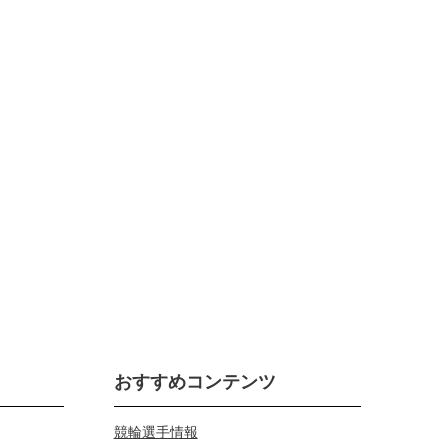
おすすめコンテンツ
競輪選手情報