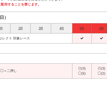
に配布することを禁じます。
5日）
1R
2R
3R
4R
5R
6R
セレクト 対象レース
◎(3)
◎(3)
／◯＝二押し
◯(5)
◯(2)