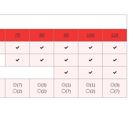
7R
8R
9R
10R
11R
◎(7)
◎(3)
◎(1)
◎(1)
◎(3)
◯(2)
◯(2)
◯(7)
◯(2)
◯(7)