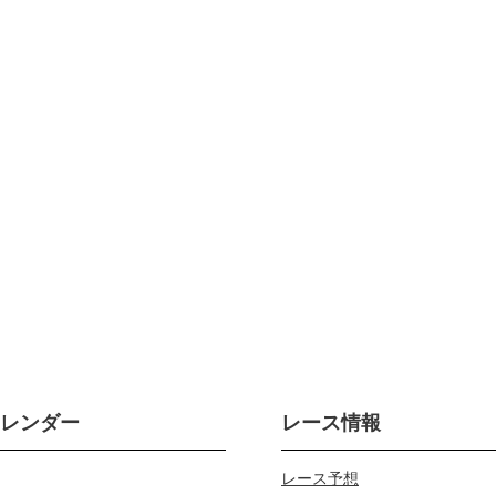
カレンダー
レース情報
レース予想