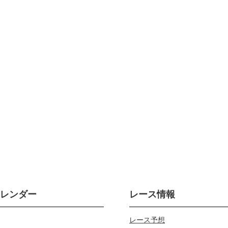
カレンダー
レース情報
レース予想