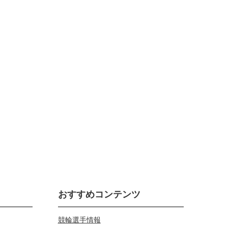
おすすめコンテンツ
競輪選手情報