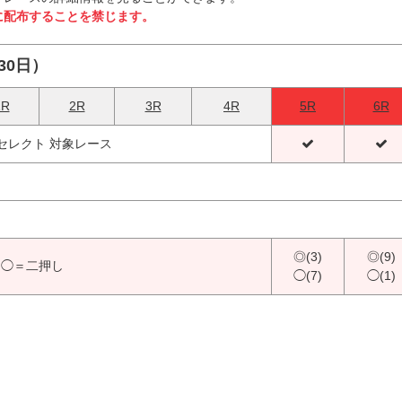
に配布することを禁じます。
30日）
1R
2R
3R
4R
5R
6R
セレクト 対象レース
定）↓
◎(3)
◎(9)
／◯＝二押し
◯(7)
◯(1)