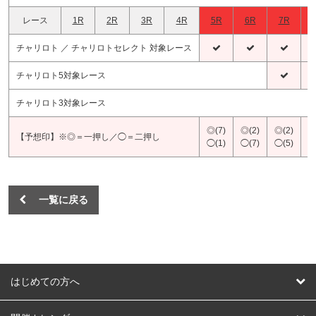
レース
1R
2R
3R
4R
5R
6R
7R
チャリロト ／ チャリロトセレクト 対象レース
チャリロト5対象レース
チャリロト3対象レース
◎(7)
◎(2)
◎(2)
◎
【予想印】※◎＝一押し／◯＝二押し
◯(1)
◯(7)
◯(5)
◯
一覧に戻る
はじめての方へ