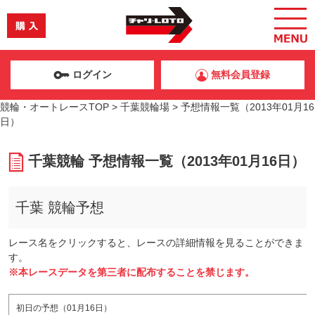
ログイン
無料会員登録
競輪・オートレースTOP
>
千葉競輪場
>
予想情報一覧（2013年01月16
日）
千葉競輪 予想情報一覧（2013年01月16日）
千葉 競輪予想
レース名をクリックすると、レースの詳細情報を見ることができま
す。
※本レースデータを第三者に配布することを禁じます。
初日の予想（01月16日）