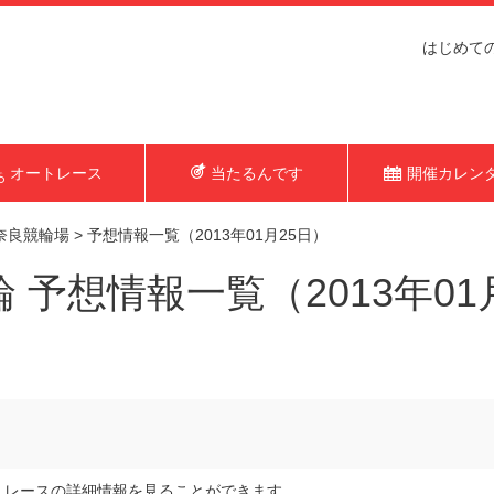
はじめて
オートレース
当たるんです
開催カレン
奈良競輪場
>
予想情報一覧（2013年01月25日）
 予想情報一覧（2013年01
、レースの詳細情報を見ることができます。