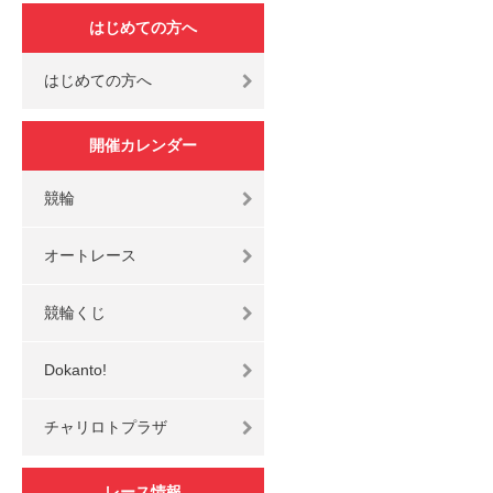
はじめての方へ
はじめての方へ
開催カレンダー
競輪
オートレース
競輪くじ
Dokanto!
チャリロトプラザ
レース情報