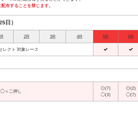
に配布することを禁じます。
25日）
1R
2R
3R
4R
5R
6R
セレクト 対象レース
◎(7)
◎(2)
／◯＝二押し
◯(3)
◯(7)