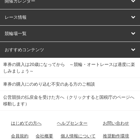
はじめての方へ
開催カレンダー
競輪
レース情報
オートレース
レース予想
競輪場一覧
競輪くじ
レース結果
北日本
函館競輪場
青森競輪場
いわき平競輪場
おすすめコンテンツ
車券の購入は20歳になってから ～競輪・オートレースは適度に楽
Dokanto!
キャリーオーバー一覧
関
競輪選手情報
弥彦競輪場
前橋競輪場
取手競輪場
宇都宮競輪場
しみましょう～
東
大宮競輪場
西武園競輪場
京王閣競輪場
立川競輪場
チャリロトプラザ
Perfecta Navi
車券の購入にのめり込む不安のある方のご相談
南
松戸競輪場
千葉競輪場
川崎競輪場
平塚競輪場
公営競技の払戻金を受けた方へ（クリックすると国税庁のページへ
netkeirin
関
移動します）
小田原競輪場
伊東競輪場
静岡競輪場
東
ケイリンガル
中
名古屋競輪場
岐阜競輪場
大垣競輪場
豊橋競輪場
はじめての方へ
ヘルプセンター
お問い合わせ
部
チャリレンジャー
富山競輪場
松阪競輪場
四日市競輪場
会員規約
会社概要
個人情報について
推奨動作環境