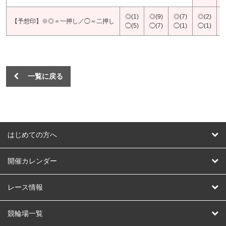
◎(1)
◎(9)
◎(7)
◎(2)
◎
【予想印】※◎＝一押し／◯＝二押し
◯(5)
◯(7)
◯(1)
◯(1)
◯
一覧に戻る
はじめての方へ
はじめての方へ
開催カレンダー
競輪
レース情報
オートレース
レース予想
競輪場一覧