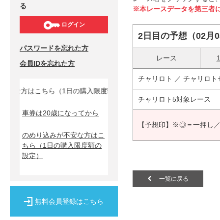
る
※本レースデータを第三者
ログイン
2日目の予想（02月0
パスワードを忘れた方
レース
会員IDを忘れた方
チャリロト ／ チャリロト
安な方はこちら（1日の購入限度額の設定）↓
チャリロト5対象レース
車券は20歳になってから
【予想印】※◎＝一押し
のめり込みが不安な方はこ
ちら
（1日の購入限度額の
設定）
一覧に戻る
無料会員登録はこちら