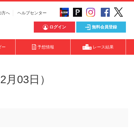
の方へ
ヘルプセンター
ログイン
無料会員登録
ダー
予想情報
レース結果
2月03日）