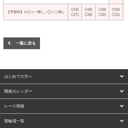
◎(3)
◎(9)
◎(9)
◎(3)
◎
【予想印】※◎＝一押し／◯＝二押し
◯(7)
◯(5)
◯(2)
◯(1)
◯
一覧に戻る
はじめての方へ
はじめての方へ
開催カレンダー
競輪
レース情報
オートレース
レース予想
競輪場一覧