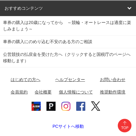
競輪くじ
レース結果
北日本
函館競輪場
青森競輪場
いわき平競輪場
おすすめコンテンツ
車券の購入は20歳になってから ～競輪・オートレースは適度に楽
Dokanto!
キャリーオーバー一覧
関
競輪選手情報
弥彦競輪場
前橋競輪場
取手競輪場
宇都宮競輪場
しみましょう～
東
大宮競輪場
西武園競輪場
京王閣競輪場
立川競輪場
チャリロトプラザ
Perfecta Navi
車券の購入にのめり込む不安のある方のご相談
南
松戸競輪場
千葉競輪場
川崎競輪場
平塚競輪場
公営競技の払戻金を受けた方へ（クリックすると国税庁のページへ
netkeirin
関
移動します）
小田原競輪場
伊東競輪場
静岡競輪場
東
ケイリンガル
中
名古屋競輪場
岐阜競輪場
大垣競輪場
豊橋競輪場
はじめての方へ
ヘルプセンター
お問い合わせ
部
チャリレンジャー
富山競輪場
松阪競輪場
四日市競輪場
会員規約
会社概要
個人情報について
推奨動作環境
競輪場情報
近
福井競輪場
奈良競輪場
向日町競輪場
和歌山競輪場
畿
岸和田競輪場
オートレース場情報
PCサイトへ移動
中国
玉野競輪場
広島競輪場
防府競輪場