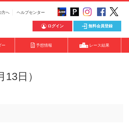
の方へ
ヘルプセンター
ログイン
無料会員登録
ダー
予想情報
レース結果
月13日）