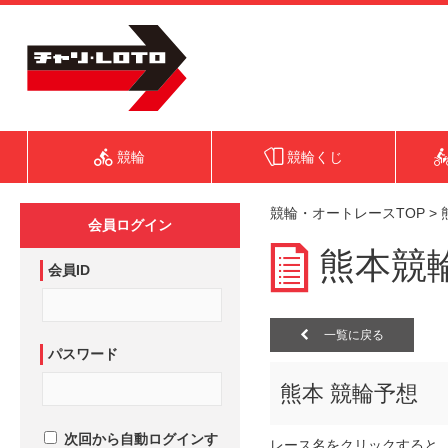
競輪
競輪くじ
競輪・オートレースTOP
>
会員ログイン
熊本競輪
会員ID
一覧に戻る
パスワード
熊本 競輪予想
次回から自動ログインす
レース名をクリックすると