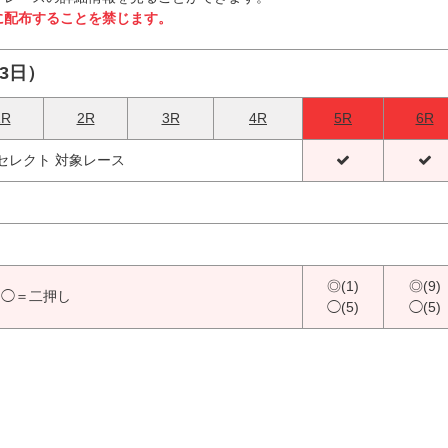
に配布することを禁じます。
3日）
1R
2R
3R
4R
5R
6R
セレクト 対象レース
な方はこちら（1日の購入限度額の設定）↓
◎(1)
◎(9)
／◯＝二押し
◯(5)
◯(5)