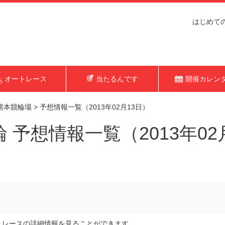
はじめて
オートレース
当たるんです
開催カレン
熊本競輪場
>
予想情報一覧（2013年02月13日）
 予想情報一覧（2013年02
、レースの詳細情報を見ることができます。