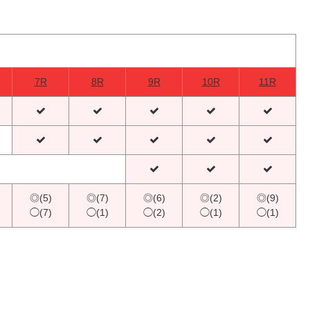
7R
8R
9R
10R
11R
◎(5)
◎(7)
◎(6)
◎(2)
◎(9)
◯(7)
◯(1)
◯(2)
◯(1)
◯(1)