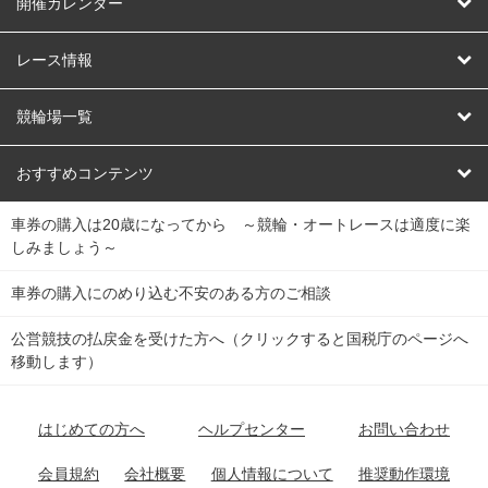
はじめての方へ
開催カレンダー
競輪
レース情報
オートレース
レース予想
競輪場一覧
競輪くじ
レース結果
北日本
函館競輪場
青森競輪場
いわき平競輪場
おすすめコンテンツ
車券の購入は20歳になってから ～競輪・オートレースは適度に楽
Dokanto!
キャリーオーバー一覧
関
競輪選手情報
弥彦競輪場
前橋競輪場
取手競輪場
宇都宮競輪場
しみましょう～
東
大宮競輪場
西武園競輪場
京王閣競輪場
立川競輪場
チャリロトプラザ
Perfecta Navi
車券の購入にのめり込む不安のある方のご相談
南
松戸競輪場
千葉競輪場
川崎競輪場
平塚競輪場
公営競技の払戻金を受けた方へ（クリックすると国税庁のページへ
netkeirin
関
移動します）
小田原競輪場
伊東競輪場
静岡競輪場
東
ケイリンガル
中
名古屋競輪場
岐阜競輪場
大垣競輪場
豊橋競輪場
はじめての方へ
ヘルプセンター
お問い合わせ
部
チャリレンジャー
富山競輪場
松阪競輪場
四日市競輪場
会員規約
会社概要
個人情報について
推奨動作環境