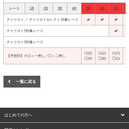
レース
1R
2R
3R
4R
5R
6R
7R
チャリロト ／ チャリロトセレクト 対象レース
チャリロト5対象レース
チャリロト3対象レース
◎(2)
◎(2)
◎(7)
◎
【予想印】※◎＝一押し／◯＝二押し
◯(4)
◯(8)
◯(1)
◯
一覧に戻る
はじめての方へ