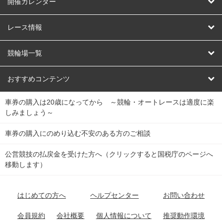
はじめての方へ
開催カレンダー
競輪
レース情報
オートレース
レース予想
競輪場一覧
競輪くじ
レース結果
北日本
函館競輪場
青森競輪場
いわき平競輪場
おすすめコンテンツ
車券の購入は20歳になってから ～競輪・オートレースは適度に楽
Dokanto!
キャリーオーバー一覧
関
競輪選手情報
弥彦競輪場
前橋競輪場
取手競輪場
宇都宮競輪場
しみましょう～
東
大宮競輪場
西武園競輪場
京王閣競輪場
立川競輪場
チャリロトプラザ
Perfecta Navi
車券の購入にのめり込む不安のある方のご相談
南
松戸競輪場
千葉競輪場
川崎競輪場
平塚競輪場
公営競技の払戻金を受けた方へ（クリックすると国税庁のページへ
netkeirin
関
移動します）
小田原競輪場
伊東競輪場
静岡競輪場
東
ケイリンガル
中
名古屋競輪場
岐阜競輪場
大垣競輪場
豊橋競輪場
はじめての方へ
ヘルプセンター
お問い合わせ
部
チャリレンジャー
富山競輪場
松阪競輪場
四日市競輪場
会員規約
会社概要
個人情報について
推奨動作環境