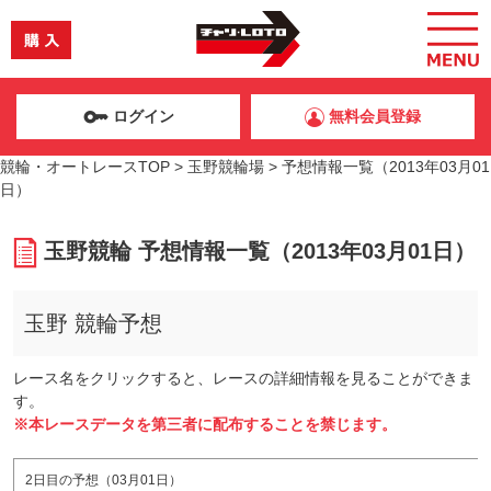
ログイン
無料会員登録
競輪・オートレースTOP
>
玉野競輪場
>
予想情報一覧（2013年03月01
日）
玉野競輪 予想情報一覧（2013年03月01日）
玉野 競輪予想
レース名をクリックすると、レースの詳細情報を見ることができま
す。
※本レースデータを第三者に配布することを禁じます。
2日目の予想（03月01日）