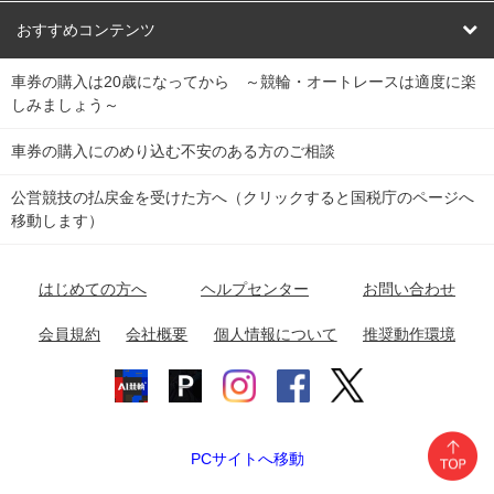
競輪くじ
レース結果
北日本
函館競輪場
青森競輪場
いわき平競輪場
おすすめコンテンツ
車券の購入は20歳になってから ～競輪・オートレースは適度に楽
Dokanto!
キャリーオーバー一覧
関
競輪選手情報
弥彦競輪場
前橋競輪場
取手競輪場
宇都宮競輪場
しみましょう～
東
大宮競輪場
西武園競輪場
京王閣競輪場
立川競輪場
チャリロトプラザ
Perfecta Navi
車券の購入にのめり込む不安のある方のご相談
南
松戸競輪場
千葉競輪場
川崎競輪場
平塚競輪場
公営競技の払戻金を受けた方へ（クリックすると国税庁のページへ
netkeirin
関
移動します）
小田原競輪場
伊東競輪場
静岡競輪場
東
ケイリンガル
中
名古屋競輪場
岐阜競輪場
大垣競輪場
豊橋競輪場
はじめての方へ
ヘルプセンター
お問い合わせ
部
チャリレンジャー
富山競輪場
松阪競輪場
四日市競輪場
会員規約
会社概要
個人情報について
推奨動作環境
競輪場情報
近
福井競輪場
奈良競輪場
向日町競輪場
和歌山競輪場
畿
岸和田競輪場
オートレース場情報
PCサイトへ移動
中国
玉野競輪場
広島競輪場
防府競輪場