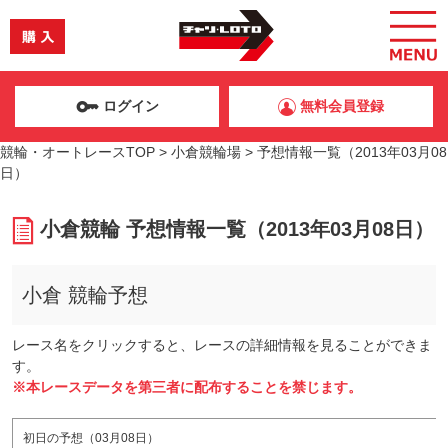
ログイン
無料会員登録
競輪・オートレースTOP
>
小倉競輪場
>
予想情報一覧（2013年03月08
日）
小倉競輪 予想情報一覧（2013年03月08日）
小倉 競輪予想
レース名をクリックすると、レースの詳細情報を見ることができま
す。
※本レースデータを第三者に配布することを禁じます。
初日の予想（03月08日）