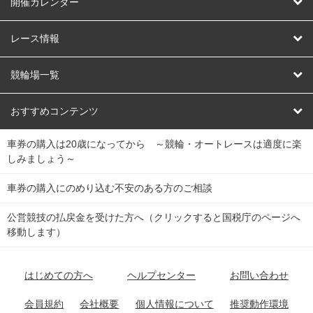
はじめての方へ
開催カレンダー
競輪
レース情報
オートレース
レース予想
競輪場一覧
競輪くじ
レース結果
北日本
函館競輪場
青森競輪場
いわき平競輪場
おすすめコンテンツ
車券の購入は20歳になってから ～競輪・オートレースは適度に楽
Dokanto!
キャリーオーバー一覧
関
競輪選手情報
弥彦競輪場
前橋競輪場
取手競輪場
宇都宮競輪場
しみましょう～
東
大宮競輪場
西武園競輪場
京王閣競輪場
立川競輪場
チャリロトプラザ
Perfecta Navi
車券の購入にのめり込む不安のある方のご相談
南
松戸競輪場
千葉競輪場
川崎競輪場
平塚競輪場
公営競技の払戻金を受けた方へ（クリックすると国税庁のページへ
netkeirin
関
移動します）
小田原競輪場
伊東競輪場
静岡競輪場
東
ケイリンガル
中
名古屋競輪場
岐阜競輪場
大垣競輪場
豊橋競輪場
はじめての方へ
ヘルプセンター
お問い合わせ
部
チャリレンジャー
富山競輪場
松阪競輪場
四日市競輪場
会員規約
会社概要
個人情報について
推奨動作環境