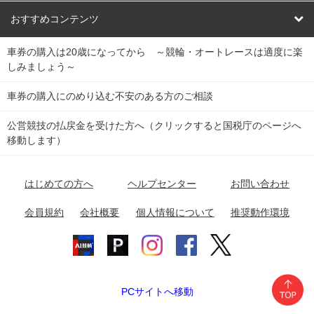
競輪くじ
レース結果
北日本
函館競輪場
青森競輪場
いわき平競輪場
おすすめコンテンツ
車券の購入は20歳になってから ～競輪・オートレースは適度に楽
Dokanto!
キャリーオーバー一覧
関
競輪選手情報
弥彦競輪場
前橋競輪場
取手競輪場
宇都宮競輪場
しみましょう～
東
大宮競輪場
西武園競輪場
京王閣競輪場
立川競輪場
チャリロトプラザ
Perfecta Navi
車券の購入にのめり込む不安のある方のご相談
南
松戸競輪場
千葉競輪場
川崎競輪場
平塚競輪場
公営競技の払戻金を受けた方へ（クリックすると国税庁のページへ
netkeirin
関
移動します）
小田原競輪場
伊東競輪場
静岡競輪場
東
ケイリンガル
中
名古屋競輪場
岐阜競輪場
大垣競輪場
豊橋競輪場
はじめての方へ
ヘルプセンター
お問い合わせ
部
チャリレンジャー
富山競輪場
松阪競輪場
四日市競輪場
会員規約
会社概要
個人情報について
推奨動作環境
競輪場情報
近
福井競輪場
奈良競輪場
向日町競輪場
和歌山競輪場
畿
岸和田競輪場
オートレース場情報
PCサイトへ移動
中国
玉野競輪場
広島競輪場
防府競輪場