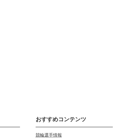
おすすめコンテンツ
競輪選手情報