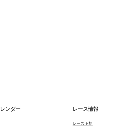
カレンダー
レース情報
レース予想