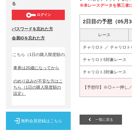
る
※本レースデータを第三者
ログイン
2日目の予想（05月3
パスワードを忘れた方
レース
会員IDを忘れた方
チャリロト ／ チャリロト
方はこちら（1日の購入限度額の設定）↓
チャリロト5対象レース
車券は20歳になってから
チャリロト3対象レース
のめり込みが不安な方はこ
ちら
（1日の購入限度額の
【予想印】※◎＝一押し
設定）
一覧に戻る
無料会員登録はこちら