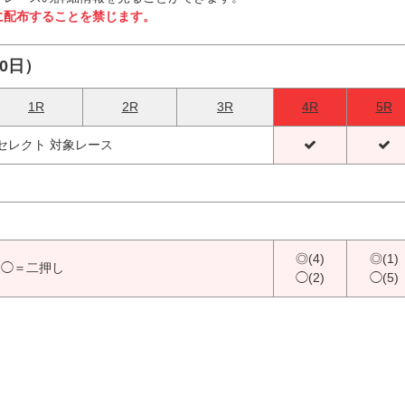
に配布することを禁じます。
0日）
1R
2R
3R
4R
5R
セレクト 対象レース
◎(4)
◎(1)
／◯＝二押し
◯(2)
◯(5)