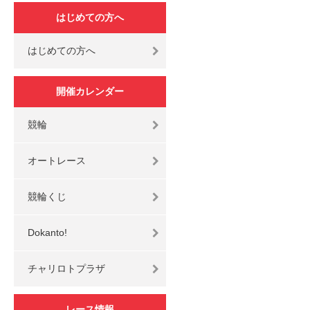
はじめての方へ
はじめての方へ
開催カレンダー
競輪
オートレース
競輪くじ
Dokanto!
チャリロトプラザ
レース情報