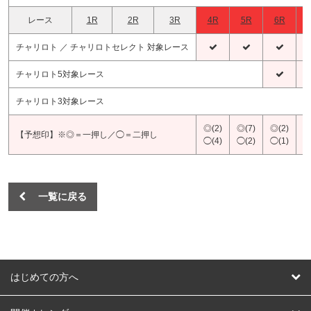
レース
1R
2R
3R
4R
5R
6R
チャリロト ／ チャリロトセレクト 対象レース
チャリロト5対象レース
チャリロト3対象レース
◎(2)
◎(7)
◎(2)
◎
【予想印】※◎＝一押し／◯＝二押し
◯(4)
◯(2)
◯(1)
◯
一覧に戻る
はじめての方へ