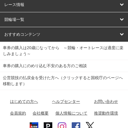
競輪
レース情報
オートレース
レース予想
競輪場一覧
競輪くじ
レース結果
北日本
函館競輪場
青森競輪場
いわき平競輪場
おすすめコンテンツ
車券の購入は20歳になってから ～競輪・オートレースは適度に楽
Dokanto!
キャリーオーバー一覧
関
競輪選手情報
弥彦競輪場
前橋競輪場
取手競輪場
宇都宮競輪場
しみましょう～
東
大宮競輪場
西武園競輪場
京王閣競輪場
立川競輪場
チャリロトプラザ
Perfecta Navi
車券の購入にのめり込む不安のある方のご相談
南
松戸競輪場
千葉競輪場
川崎競輪場
平塚競輪場
公営競技の払戻金を受けた方へ（クリックすると国税庁のページへ
netkeirin
関
移動します）
小田原競輪場
伊東競輪場
静岡競輪場
東
ケイリンガル
中
名古屋競輪場
岐阜競輪場
大垣競輪場
豊橋競輪場
はじめての方へ
ヘルプセンター
お問い合わせ
部
チャリレンジャー
富山競輪場
松阪競輪場
四日市競輪場
会員規約
会社概要
個人情報について
推奨動作環境
競輪場情報
近
福井競輪場
奈良競輪場
向日町競輪場
和歌山競輪場