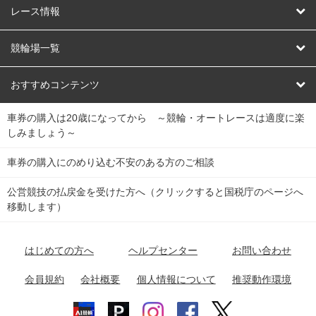
競輪
レース情報
オートレース
レース予想
競輪場一覧
競輪くじ
レース結果
北日本
函館競輪場
青森競輪場
いわき平競輪場
おすすめコンテンツ
車券の購入は20歳になってから ～競輪・オートレースは適度に楽
Dokanto!
キャリーオーバー一覧
関
競輪選手情報
弥彦競輪場
前橋競輪場
取手競輪場
宇都宮競輪場
しみましょう～
東
大宮競輪場
西武園競輪場
京王閣競輪場
立川競輪場
チャリロトプラザ
Perfecta Navi
車券の購入にのめり込む不安のある方のご相談
南
松戸競輪場
千葉競輪場
川崎競輪場
平塚競輪場
公営競技の払戻金を受けた方へ（クリックすると国税庁のページへ
netkeirin
関
移動します）
小田原競輪場
伊東競輪場
静岡競輪場
東
ケイリンガル
中
名古屋競輪場
岐阜競輪場
大垣競輪場
豊橋競輪場
はじめての方へ
ヘルプセンター
お問い合わせ
部
チャリレンジャー
富山競輪場
松阪競輪場
四日市競輪場
会員規約
会社概要
個人情報について
推奨動作環境
競輪場情報
近
福井競輪場
奈良競輪場
向日町競輪場
和歌山競輪場