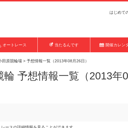
はじめて
オートレース
当たるんです
開催カレン
小田原競輪場
>
予想情報一覧（2013年08月26日）
輪 予想情報一覧（2013年0
、レースの詳細情報を見ることができます。