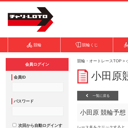
競輪
競輪くじ
競輪・オートレースTOP
>
会員ログイン
小田原競
会員ID
一覧に戻る
パスワード
小田原 競輪予想
次回から自動ログインす
レース名をクリックすると