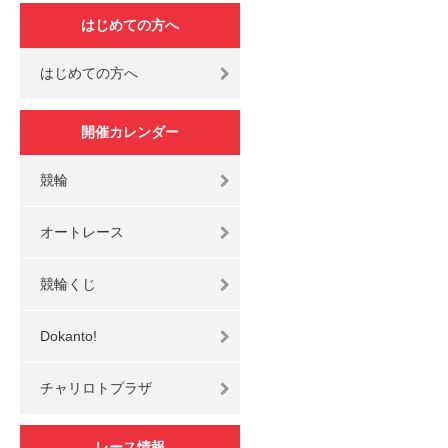
はじめての方へ
はじめての方へ
開催カレンダー
競輪
オートレース
競輪くじ
Dokanto!
チャリロトプラザ
レース情報