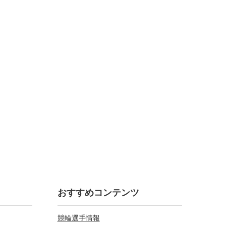
おすすめコンテンツ
競輪選手情報