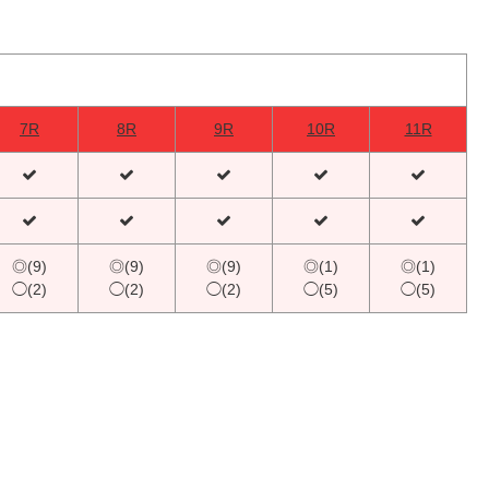
7R
8R
9R
10R
11R
◎(9)
◎(9)
◎(9)
◎(1)
◎(1)
◯(2)
◯(2)
◯(2)
◯(5)
◯(5)