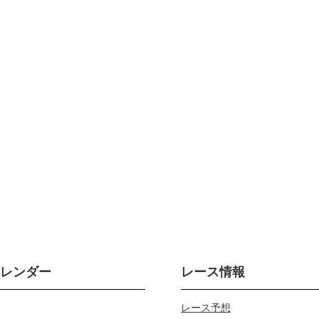
カレンダー
レース情報
レース予想