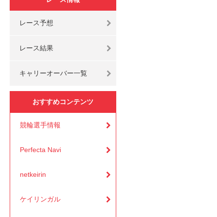
レース予想
レース結果
キャリーオーバー一覧
おすすめコンテンツ
競輪選手情報
Perfecta Navi
netkeirin
ケイリンガル