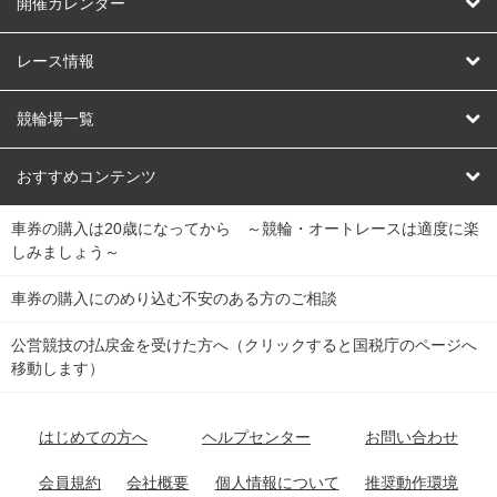
はじめての方へ
開催カレンダー
競輪
レース情報
オートレース
レース予想
競輪場一覧
競輪くじ
レース結果
北日本
函館競輪場
青森競輪場
いわき平競輪場
おすすめコンテンツ
車券の購入は20歳になってから ～競輪・オートレースは適度に楽
Dokanto!
キャリーオーバー一覧
関
競輪選手情報
弥彦競輪場
前橋競輪場
取手競輪場
宇都宮競輪場
しみましょう～
東
大宮競輪場
西武園競輪場
京王閣競輪場
立川競輪場
チャリロトプラザ
Perfecta Navi
車券の購入にのめり込む不安のある方のご相談
南
松戸競輪場
千葉競輪場
川崎競輪場
平塚競輪場
公営競技の払戻金を受けた方へ（クリックすると国税庁のページへ
netkeirin
関
移動します）
小田原競輪場
伊東競輪場
静岡競輪場
東
ケイリンガル
中
名古屋競輪場
岐阜競輪場
大垣競輪場
豊橋競輪場
はじめての方へ
ヘルプセンター
お問い合わせ
部
チャリレンジャー
富山競輪場
松阪競輪場
四日市競輪場
会員規約
会社概要
個人情報について
推奨動作環境