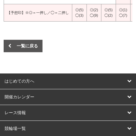
◎(5)
◎(2)
◎(5)
◎(1)
◎
【予想印】※◎＝一押し／◯＝二押し
◯(3)
◯(9)
◯(2)
◯(7)
◯
一覧に戻る
はじめての方へ
はじめての方へ
開催カレンダー
競輪
レース情報
オートレース
レース予想
競輪場一覧