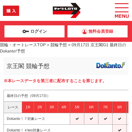
ログイン
無料会員登録
競輪・オートレースTOP
>
競輪予想
>
09月17日 京王閣G1 最終日の
Dokanto!予想
京王閣 競輪予想
※本レースデータを第三者に配布することを禁じます。
最終日の予想（09月17日）
レース
1R
2R
3R
4R
5R
6R
7R
8R
Dokanto！７対象レース
Dokanto！４two対象レース