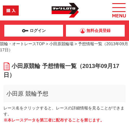
ログイン
無料会員登録
競輪・オートレースTOP
>
小田原競輪場
>
予想情報一覧（2013年09月
17日）
小田原競輪 予想情報一覧（2013年09月17
日）
小田原 競輪予想
レース名をクリックすると、レースの詳細情報を見ることができま
す。
※本レースデータを第三者に配布することを禁じます。