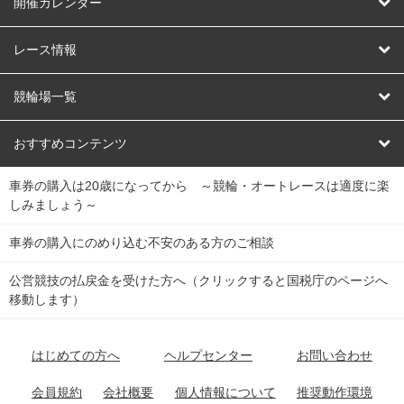
はじめての方へ
開催カレンダー
競輪
レース情報
オートレース
レース予想
競輪場一覧
競輪くじ
レース結果
北日本
函館競輪場
青森競輪場
いわき平競輪場
おすすめコンテンツ
車券の購入は20歳になってから ～競輪・オートレースは適度に楽
Dokanto!
キャリーオーバー一覧
関
競輪選手情報
弥彦競輪場
前橋競輪場
取手競輪場
宇都宮競輪場
しみましょう～
東
大宮競輪場
西武園競輪場
京王閣競輪場
立川競輪場
チャリロトプラザ
Perfecta Navi
車券の購入にのめり込む不安のある方のご相談
南
松戸競輪場
千葉競輪場
川崎競輪場
平塚競輪場
公営競技の払戻金を受けた方へ（クリックすると国税庁のページへ
netkeirin
関
移動します）
小田原競輪場
伊東競輪場
静岡競輪場
東
ケイリンガル
中
名古屋競輪場
岐阜競輪場
大垣競輪場
豊橋競輪場
はじめての方へ
ヘルプセンター
お問い合わせ
部
チャリレンジャー
富山競輪場
松阪競輪場
四日市競輪場
会員規約
会社概要
個人情報について
推奨動作環境