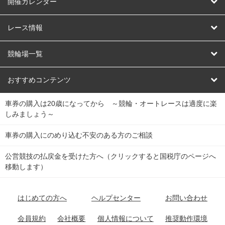
はじめての方へ
開催カレンダー
競輪
レース情報
オートレース
レース予想
競輪場一覧
競輪くじ
レース結果
北日本
函館競輪場
青森競輪場
いわき平競輪場
おすすめコンテンツ
車券の購入は20歳になってから ～競輪・オートレースは適度に楽
Dokanto!
キャリーオーバー一覧
関
競輪選手情報
弥彦競輪場
前橋競輪場
取手競輪場
宇都宮競輪場
しみましょう～
東
大宮競輪場
西武園競輪場
京王閣競輪場
立川競輪場
チャリロトプラザ
Perfecta Navi
車券の購入にのめり込む不安のある方のご相談
南
松戸競輪場
千葉競輪場
川崎競輪場
平塚競輪場
公営競技の払戻金を受けた方へ（クリックすると国税庁のページへ
netkeirin
関
移動します）
小田原競輪場
伊東競輪場
静岡競輪場
東
ケイリンガル
中
名古屋競輪場
岐阜競輪場
大垣競輪場
豊橋競輪場
はじめての方へ
ヘルプセンター
お問い合わせ
部
チャリレンジャー
富山競輪場
松阪競輪場
四日市競輪場
会員規約
会社概要
個人情報について
推奨動作環境