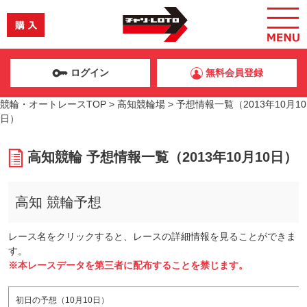
ログイン
無料会員登録
競輪・オートレースTOP
>
高知競輪場
>
予想情報一覧（2013年10月10
日）
高知競輪 予想情報一覧（2013年10月10日）
高知 競輪予想
レース名をクリックすると、レースの詳細情報を見ることができま
す。
※本レースデータを第三者に配布することを禁じます。
初日の予想（10月10日）