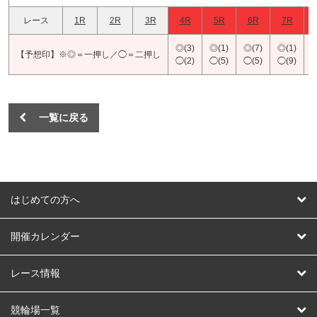
レース
1R
2R
3R
4R
5R
6R
7R
◎(3)
◎(1)
◎(7)
◎(1)
◎
【予想印】※◎＝一押し／◯＝二押し
◯(2)
◯(5)
◯(5)
◯(9)
◯
一覧に戻る
はじめての方へ
はじめての方へ
開催カレンダー
競輪
レース情報
オートレース
レース予想
競輪場一覧