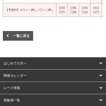
◎(5)
◎(9)
◎(5)
◎(1)
◎
【予想印】※◎＝一押し／◯＝二押し
◯(7)
◯(8)
◯(1)
◯(7)
◯
一覧に戻る
はじめての方へ
はじめての方へ
開催カレンダー
競輪
レース情報
オートレース
レース予想
競輪場一覧