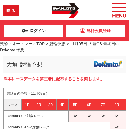
ログイン
無料会員登録
競輪・オートレースTOP
>
競輪予想
>
11月05日 大垣G3 最終日の
Dokanto!予想
大垣 競輪予想
※本レースデータを第三者に配布することを禁じます。
最終日の予想（11月05日）
レース
1R
2R
3R
4R
5R
6R
7R
8R
Dokanto！７対象レース
Dokanto！４two対象レース