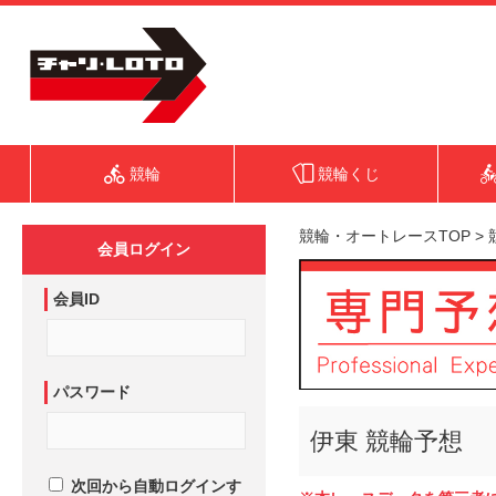
競輪
競輪くじ
競輪・オートレースTOP
>
会員ログイン
会員ID
パスワード
伊東 競輪予想
次回から自動ログインす