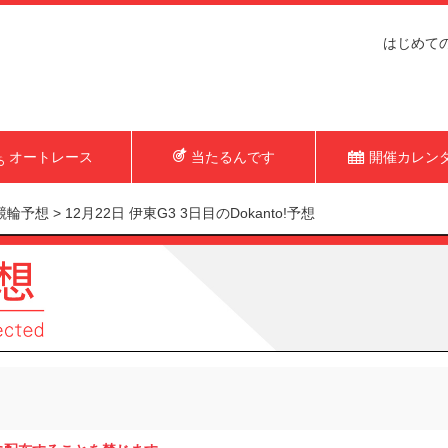
はじめて
オートレース
当たるんです
開催カレン
競輪予想
>
12月22日 伊東G3 3日目のDokanto!予想