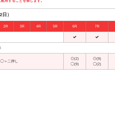
に配布することを禁じます。
2日）
2R
3R
4R
5R
6R
7R
ス
◎(2)
◎(9)
／◯＝二押し
◯(9)
◯(2)