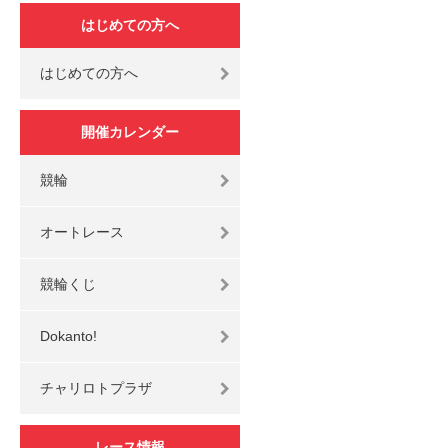
はじめての方へ
はじめての方へ
開催カレンダー
競輪
オートレース
競輪くじ
Dokanto!
チャリロトプラザ
レース情報