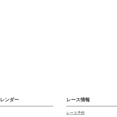
カレンダー
レース情報
レース予想