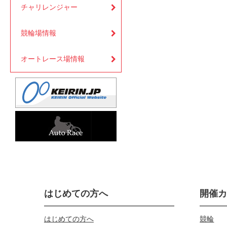
チャリレンジャー
競輪場情報
オートレース場情報
はじめての方へ
開催
はじめての方へ
競輪