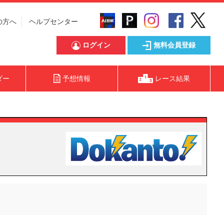
の方へ
ヘルプセンター
ログイン
無料会員登録
ダー
予想情報
レース結果