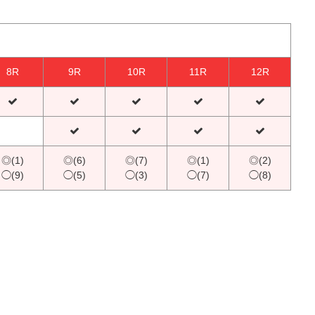
8R
9R
10R
11R
12R
◎(1)
◎(6)
◎(7)
◎(1)
◎(2)
◯(9)
◯(5)
◯(3)
◯(7)
◯(8)