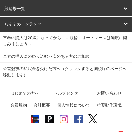
オートレース
レース予想
競輪場一覧
競輪くじ
レース結果
北日本
函館競輪場
青森競輪場
いわき平競輪場
おすすめコンテンツ
車券の購入は20歳になってから ～競輪・オートレースは適度に楽
Dokanto!
キャリーオーバー一覧
関
競輪選手情報
弥彦競輪場
前橋競輪場
取手競輪場
宇都宮競輪場
しみましょう～
東
大宮競輪場
西武園競輪場
京王閣競輪場
立川競輪場
チャリロトプラザ
Perfecta Navi
車券の購入にのめり込む不安のある方のご相談
南
松戸競輪場
千葉競輪場
川崎競輪場
平塚競輪場
公営競技の払戻金を受けた方へ（クリックすると国税庁のページへ
netkeirin
関
移動します）
小田原競輪場
伊東競輪場
静岡競輪場
東
ケイリンガル
中
名古屋競輪場
岐阜競輪場
大垣競輪場
豊橋競輪場
はじめての方へ
ヘルプセンター
お問い合わせ
部
チャリレンジャー
富山競輪場
松阪競輪場
四日市競輪場
会員規約
会社概要
個人情報について
推奨動作環境
競輪場情報
近
福井競輪場
奈良競輪場
向日町競輪場
和歌山競輪場
畿
岸和田競輪場
オートレース場情報