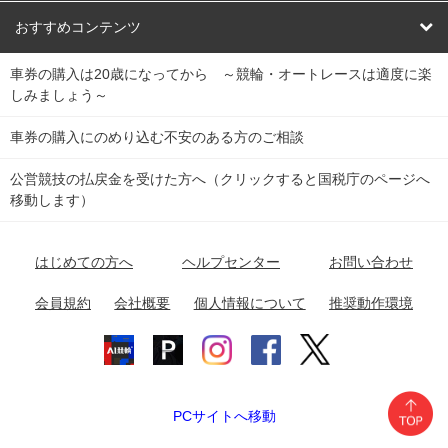
競輪くじ
レース結果
北日本
函館競輪場
青森競輪場
いわき平競輪場
おすすめコンテンツ
車券の購入は20歳になってから ～競輪・オートレースは適度に楽
Dokanto!
キャリーオーバー一覧
関
競輪選手情報
弥彦競輪場
前橋競輪場
取手競輪場
宇都宮競輪場
しみましょう～
東
大宮競輪場
西武園競輪場
京王閣競輪場
立川競輪場
チャリロトプラザ
Perfecta Navi
車券の購入にのめり込む不安のある方のご相談
南
松戸競輪場
千葉競輪場
川崎競輪場
平塚競輪場
公営競技の払戻金を受けた方へ（クリックすると国税庁のページへ
netkeirin
関
移動します）
小田原競輪場
伊東競輪場
静岡競輪場
東
ケイリンガル
中
名古屋競輪場
岐阜競輪場
大垣競輪場
豊橋競輪場
はじめての方へ
ヘルプセンター
お問い合わせ
部
チャリレンジャー
富山競輪場
松阪競輪場
四日市競輪場
会員規約
会社概要
個人情報について
推奨動作環境
競輪場情報
近
福井競輪場
奈良競輪場
向日町競輪場
和歌山競輪場
畿
岸和田競輪場
オートレース場情報
PCサイトへ移動
中国
玉野競輪場
広島競輪場
防府競輪場