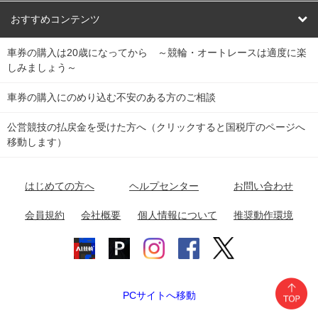
競輪くじ
レース結果
北日本
函館競輪場
青森競輪場
いわき平競輪場
おすすめコンテンツ
車券の購入は20歳になってから ～競輪・オートレースは適度に楽
Dokanto!
キャリーオーバー一覧
関
競輪選手情報
弥彦競輪場
前橋競輪場
取手競輪場
宇都宮競輪場
しみましょう～
東
大宮競輪場
西武園競輪場
京王閣競輪場
立川競輪場
チャリロトプラザ
Perfecta Navi
車券の購入にのめり込む不安のある方のご相談
南
松戸競輪場
千葉競輪場
川崎競輪場
平塚競輪場
公営競技の払戻金を受けた方へ（クリックすると国税庁のページへ
netkeirin
関
移動します）
小田原競輪場
伊東競輪場
静岡競輪場
東
ケイリンガル
中
名古屋競輪場
岐阜競輪場
大垣競輪場
豊橋競輪場
はじめての方へ
ヘルプセンター
お問い合わせ
部
チャリレンジャー
富山競輪場
松阪競輪場
四日市競輪場
会員規約
会社概要
個人情報について
推奨動作環境
競輪場情報
近
福井競輪場
奈良競輪場
向日町競輪場
和歌山競輪場
畿
岸和田競輪場
オートレース場情報
PCサイトへ移動
中国
玉野競輪場
広島競輪場
防府競輪場