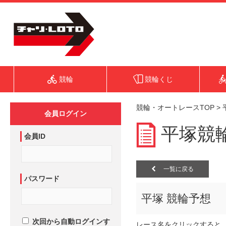
競輪
競輪くじ
競輪・オートレースTOP
>
会員ログイン
平塚競輪
会員ID
一覧に戻る
パスワード
平塚 競輪予想
次回から自動ログインす
レース名をクリックすると