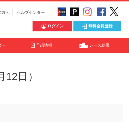
の方へ
ヘルプセンター
ログイン
無料会員登録
ダー
予想情報
レース結果
月12日）