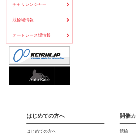
チャリレンジャー
競輪場情報
オートレース場情報
はじめての方へ
開催
はじめての方へ
競輪