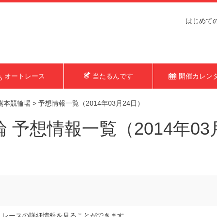
はじめて
オートレース
当たるんです
開催カレン
熊本競輪場
>
予想情報一覧（2014年03月24日）
 予想情報一覧（2014年03
、レースの詳細情報を見ることができます。