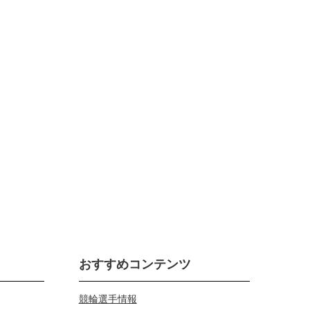
おすすめコンテンツ
競輪選手情報