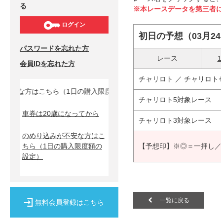
る
※本レースデータを第三者
ログイン
初日の予想（03月2
パスワードを忘れた方
レース
会員IDを忘れた方
チャリロト ／ チャリロト
不安な方はこちら（1日の購入限度額の設定）↓
チャリロト5対象レース
車券は20歳になってから
チャリロト3対象レース
のめり込みが不安な方はこ
ちら
（1日の購入限度額の
【予想印】※◎＝一押し
設定）
一覧に戻る
無料会員登録はこちら