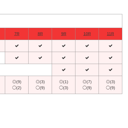
7R
8R
9R
10R
11R
◎(9)
◎(3)
◎(1)
◎(7)
◎(3)
◯(2)
◯(9)
◯(3)
◯(9)
◯(9)