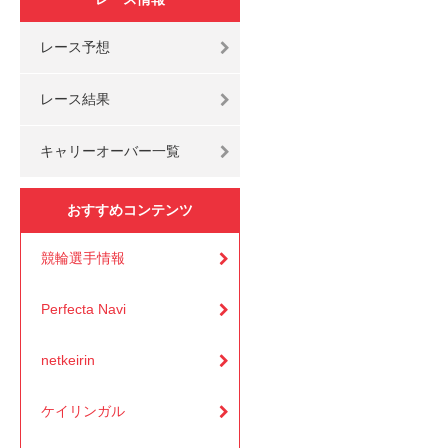
レース予想
レース結果
キャリーオーバー一覧
おすすめコンテンツ
競輪選手情報
Perfecta Navi
netkeirin
ケイリンガル