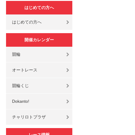
はじめての方へ
はじめての方へ
開催カレンダー
競輪
オートレース
競輪くじ
Dokanto!
チャリロトプラザ
レース情報