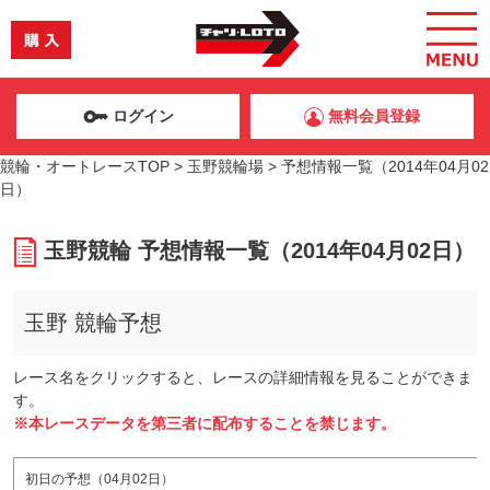
ログイン
無料会員登録
競輪・オートレースTOP
>
玉野競輪場
>
予想情報一覧（2014年04月02
日）
玉野競輪 予想情報一覧（2014年04月02日）
玉野 競輪予想
レース名をクリックすると、レースの詳細情報を見ることができま
す。
※本レースデータを第三者に配布することを禁じます。
初日の予想（04月02日）