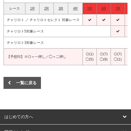
レース
1R
2R
3R
4R
5R
6R
7R
チャリロト ／ チャリロトセレクト 対象レース
チャリロト5対象レース
チャリロト3対象レース
◎(1)
◎(7)
◎(7)
◎
【予想印】※◎＝一押し／◯＝二押し
◯(5)
◯(9)
◯(1)
◯
一覧に戻る
はじめての方へ