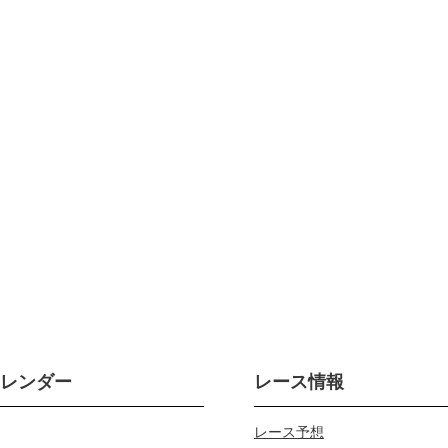
カレンダー
レース情報
レース予想