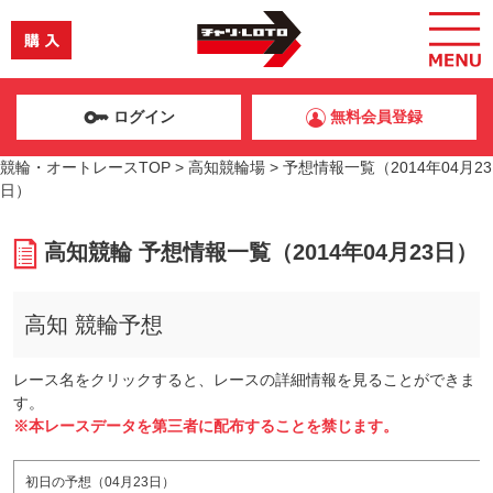
ログイン
無料会員登録
競輪・オートレースTOP
>
高知競輪場
>
予想情報一覧（2014年04月23
日）
高知競輪 予想情報一覧（2014年04月23日）
高知 競輪予想
レース名をクリックすると、レースの詳細情報を見ることができま
す。
※本レースデータを第三者に配布することを禁じます。
初日の予想（04月23日）