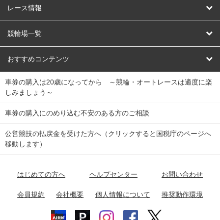
競輪
レース情報
オートレース
レース予想
競輪場一覧
競輪くじ
レース結果
北日本
函館競輪場
青森競輪場
いわき平競輪場
おすすめコンテンツ
車券の購入は20歳になってから ～競輪・オートレースは適度に楽
Dokanto!
キャリーオーバー一覧
関
競輪選手情報
弥彦競輪場
前橋競輪場
取手競輪場
宇都宮競輪場
しみましょう～
東
大宮競輪場
西武園競輪場
京王閣競輪場
立川競輪場
チャリロトプラザ
Perfecta Navi
車券の購入にのめり込む不安のある方のご相談
南
松戸競輪場
千葉競輪場
川崎競輪場
平塚競輪場
公営競技の払戻金を受けた方へ（クリックすると国税庁のページへ
netkeirin
関
移動します）
小田原競輪場
伊東競輪場
静岡競輪場
東
ケイリンガル
中
名古屋競輪場
岐阜競輪場
大垣競輪場
豊橋競輪場
はじめての方へ
ヘルプセンター
お問い合わせ
部
チャリレンジャー
富山競輪場
松阪競輪場
四日市競輪場
会員規約
会社概要
個人情報について
推奨動作環境
競輪場情報
近
福井競輪場
奈良競輪場
向日町競輪場
和歌山競輪場