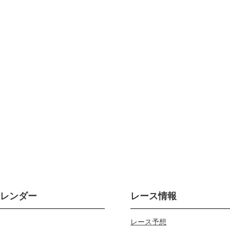
カレンダー
レース情報
レース予想