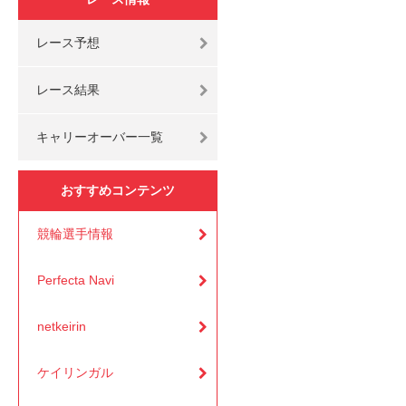
レース予想
レース結果
キャリーオーバー一覧
おすすめコンテンツ
競輪選手情報
Perfecta Navi
netkeirin
ケイリンガル