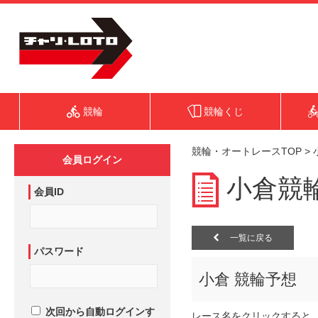
競輪
競輪くじ
競輪・オートレースTOP
>
会員ログイン
小倉競輪
会員ID
一覧に戻る
パスワード
小倉 競輪予想
次回から自動ログインす
レース名をクリックすると