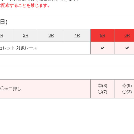
に配布することを禁じます。
4日）
1R
2R
3R
4R
5R
6R
セレクト 対象レース
◎(3)
◎(9)
／◯＝二押し
◯(7)
◯(3)