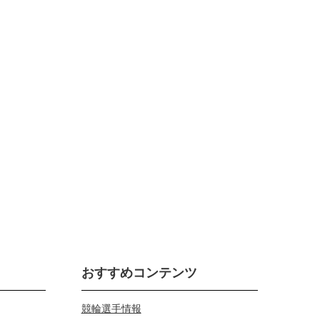
おすすめコンテンツ
競輪選手情報