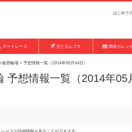
はじめて
オートレース
当たるんです
開催カレン
小倉競輪場
>
予想情報一覧（2014年05月04日）
 予想情報一覧（2014年05
、レースの詳細情報を見ることができます。